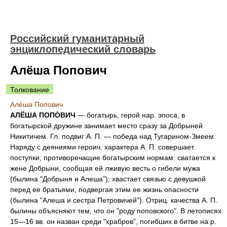
Российский гуманитарный
энциклопедический словарь
Алёша Попович
Толкование
Алёша Попович
АЛЁША ПОПО́ВИЧ
— богатырь, герой нар. эпоса, в
богатырской дружине занимает место сразу за Добрыней
Никитичем. Гл. подвиг А. П. — победа над Тугарином-Змеем.
Наряду с деяниями героич. характера А. П. совершает
поступки, противоречащие богатырским нормам: сватается к
жене Добрыни, сообщая ей лживую весть о гибели мужа
(былина "Добрыня и Алеша"); хвастает связью с девушкой
перед ее братьями, подвергая этим ее жизнь опасности
(былина "Алеша и сестра Петровичей"). Отриц. качества А. П.
былины объясняют тем, что он "роду поповского". В летописях
15—16 вв. он назван среди "храбров", погибших в битве на р.