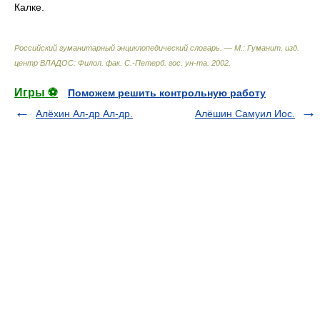
Калке.
Российский гуманитарный энциклопедический словарь. — М.: Гуманит. изд.
центр ВЛАДОС: Филол. фак. С.-Петерб. гос. ун-та
.
2002
.
Игры ⚽
Поможем решить контрольную работу
Алёхин Ал-др Ал-др.
Алёшин Самуил Иос.