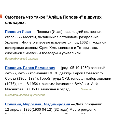
Смотреть что такое "Алёша Попович" в других
словарях:
Попович Иван
— Попович (Иван) паволоцкий полковник,
сторонник Москвы, пытавшийся остановить раздвоение
Украины. Имя его впервые встречается под 1662 г., когда он,
вследствие измены Юрия Хмельницкого и Тетери , стал
сноситься с киевским воеводой и убивал или… …
Биографический словарь
Попович, Павел Романович
— (род. 05.10.1930) военный
летчик, летчик космонавт СССР, дважды Герой Советского
Союза (1968, 1974), Герой Труда СРВ, генерал майор авиации
(1976), к.т.н. В 1954 г. окончил Качинское ВАУЛ им. А. Ф.
Мясникова. В 1960 г. зачислен в отряд… …
Большая
биографическая энциклопедия
Попович, Мирослав Владимирович
— Дата рождения:
12 апреля 1930(1930 04 12) (82 года) Место рождения: