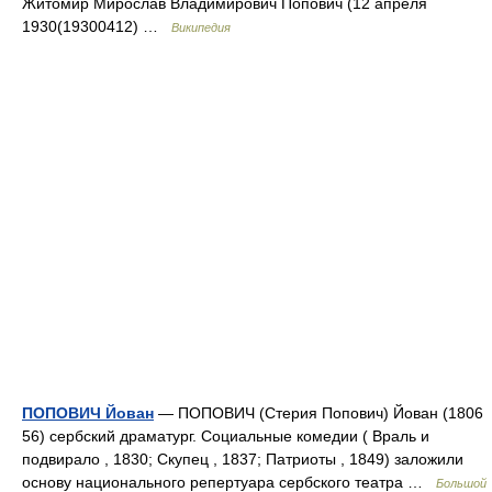
Житомир Мирослав Владимирович Попович (12 апреля
1930(19300412) …
Википедия
ПОПОВИЧ Йован
— ПОПОВИЧ (Стерия Попович) Йован (1806
56) сербский драматург. Социальные комедии ( Враль и
подвирало , 1830; Скупец , 1837; Патриоты , 1849) заложили
основу национального репертуара сербского театра …
Большой