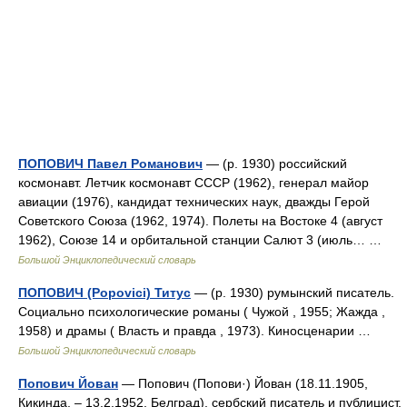
ПОПОВИЧ Павел Романович
— (р. 1930) российский
космонавт. Летчик космонавт СССР (1962), генерал майор
авиации (1976), кандидат технических наук, дважды Герой
Советского Союза (1962, 1974). Полеты на Востоке 4 (август
1962), Союзе 14 и орбитальной станции Салют 3 (июль… …
Большой Энциклопедический словарь
ПОПОВИЧ (Popovici) Титус
— (р. 1930) румынский писатель.
Социально психологические романы ( Чужой , 1955; Жажда ,
1958) и драмы ( Власть и правда , 1973). Киносценарии …
Большой Энциклопедический словарь
Попович Йован
— Попович (Попови·) Йован (18.11.1905,
Кикинда, ‒ 13.2.1952, Белград), сербский писатель и публицист.